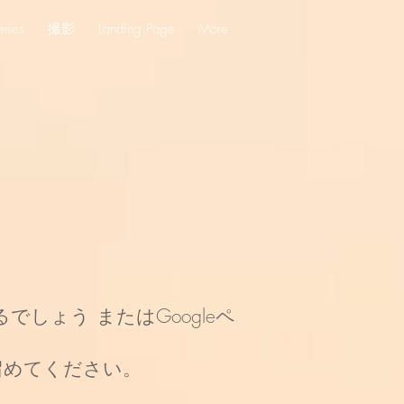
eries
撮影
Landing Page
More
しょう またはGoogleペ
留めてください。