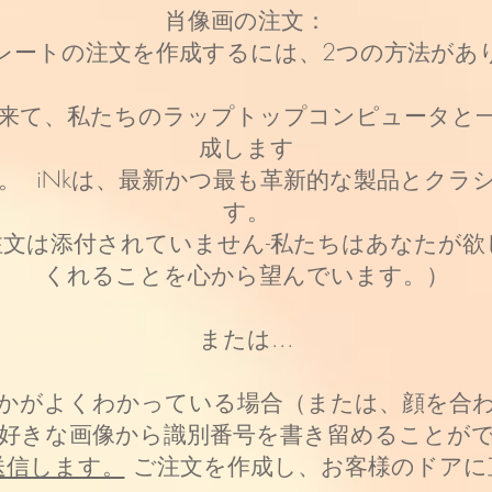
肖像画の注文：
レートの注文を作成するには、2つの方法があ
来て、私たちのラップトップコンピュータと
成します
。 iNkは、最新かつ最も革新的な製品とクラ
す。
文は添付されていません-私たちはあなたが欲
くれることを心から望んでいます。）
または...
るのかがよくわかっている場合（または、顔を合
好きな画像から識別番号を書き留めることが
送信します。
ご注文を作成し、お客様のドアに