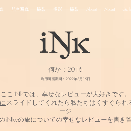
真
航空写真
撮影
撮影
撮影
About
About
Gall
何か：2016
利用可能期間：2022年3月15日
ここiNkでは、幸せなレビューが大好きです。
kに
スライドしてくれたら私たちはくすぐられるで
ージ
のiNkyの旅についての幸せなレビューを書き