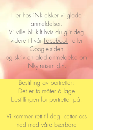
Her hos iNk elsker vi glade
anmeldelser.
Vi ville bli kilt hvis du glir deg
videre til vår
Facebook
eller
Google-siden
og skriv en glad anmeldelse om
iNky-reisen din.
Bestilling av portretter:
Det er to måter å lage
bestillingen for portretter på.
Vi kommer rett til deg, setter oss
ned med våre bærbare