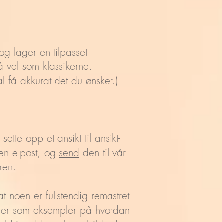
g lager en tilpasset
å vel som klassikerne.
al få akkurat det du ønsker.)
ette opp et ansikt til ansikt-
 en e-post, og
send
den til vår
ren.
t noen er fullstendig remastret
ngerer som eksempler på hvordan