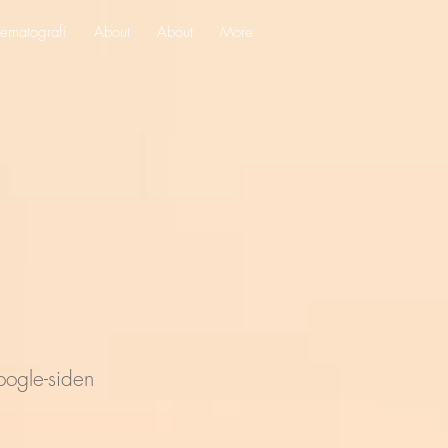
ematografi
About
About
More
ogle-siden