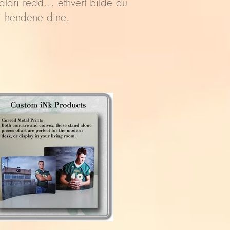
aldri redd... ethvert bilde du
t i hendene dine.