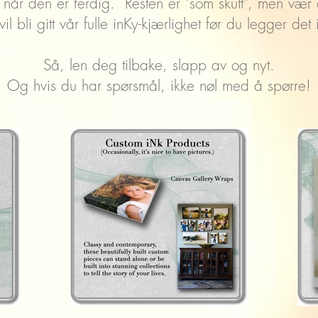
ut når den er ferdig. Resten er "som skutt", men vær 
il bli gitt vår fulle inKy-kjærlighet før du legger de
Så, len deg tilbake, slapp av og nyt.
Og hvis du har spørsmål, ikke nøl med å spørre!