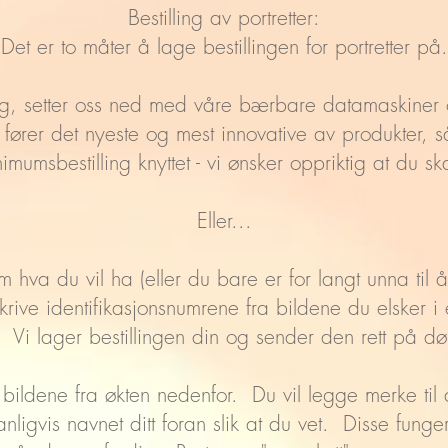
Bestilling av portretter:
Det er to måter å lage bestillingen for portretter på.
deg, setter oss ned med våre bærbare datamaskiner o
 fører det nyeste og mest innovative av produkter, s
imumsbestilling knyttet - vi ønsker oppriktig at du sk
Eller...
hva du vil ha (eller du bare er for langt unna til å s
skrive identifikasjonsnumrene fra bildene du elsker i
. Vi lager bestillingen din og sender den rett på dø
e bildene fra økten nedenfor. Du vil legge merke til a
 vanligvis navnet ditt foran slik at du vet. Disse fu