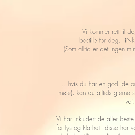
Vi kommer rett til 
bestille for deg. iNk
(Som alltid er det ingen min
...hvis du har en god ide om 
møte), kan du alltids gjerne 
vei
Vi har inkludert de aller best
for lys og klarhet - disse har