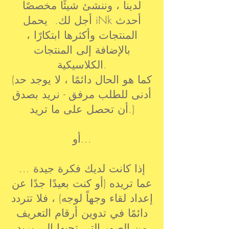
لدينا ، وننشئ شيئًا مخصصًا
أجل لك. يحمل iNk أحدث
المنتجات وأكثرها ابتكارًا ،
بالإضافة إلى المنتجات
الكلاسيكية.
(كما هو الحال دائمًا ، لا يوجد حد
أدنى للطلب مرفق - نريد بصدق
أن تحصل على ما تريد.)
أو...
... إذا كانت لديك فكرة جيدة
عما تريده (أو كنت بعيدًا جدًا عن
إعداد لقاء وجهاً لوجه) ، فلا تتردد
دائمًا في تدوين أرقام التعريف
من الصور التي تحبها إلى بريد