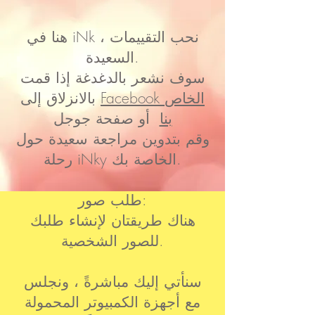
هنا في iNk ، نحب التقييمات
السعيدة.
سوف نشعر بالدغدغة إذا قمت
Facebook الخاص
بالانزلاق إلى
بنا
أو صفحة جوجل
وقم بتدوين مراجعة سعيدة حول
رحلة iNky الخاصة بك.
طلب صور:
هناك طريقتان لإنشاء طلبك
للصور الشخصية.
سنأتي إليك مباشرةً ، ونجلس
مع أجهزة الكمبيوتر المحمولة