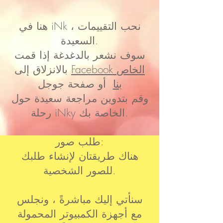
هنا في iNk ، نحب التقييمات
السعيدة.
سوف نشعر بالدغدغة إذا قمت
Facebook الخاص
بالانزلاق إلى
بنا
أو صفحة جوجل
وقم بتدوين مراجعة سعيدة حول
رحلة iNky الخاصة بك.
طلب صور:
هناك طريقتان لإنشاء طلبك
للصور الشخصية.
سنأتي إليك مباشرةً ، ونجلس
مع أجهزة الكمبيوتر المحمولة