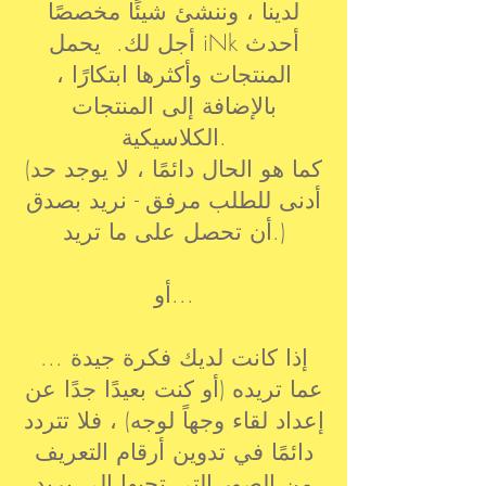
لدينا ، وننشئ شيئًا مخصصًا
أجل لك. يحمل iNk أحدث
المنتجات وأكثرها ابتكارًا ،
بالإضافة إلى المنتجات
الكلاسيكية.
(كما هو الحال دائمًا ، لا يوجد حد
أدنى للطلب مرفق - نريد بصدق
أن تحصل على ما تريد.)
أو...
... إذا كانت لديك فكرة جيدة
عما تريده (أو كنت بعيدًا جدًا عن
إعداد لقاء وجهاً لوجه) ، فلا تتردد
دائمًا في تدوين أرقام التعريف
من الصور التي تحبها إلى بريد