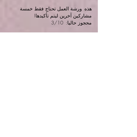
هذه
ورشة العمل تحتاج فقط خمسة
مشاركين آخرين ليتم تأكيدها!
محجوز حاليا:
3/10
فكيف يعمل هذا كل شيء؟
(فقط الأسئلة الشائعة من فضلك)
لماذا نذهب معك؟
(ثلاثة خير
أسباب!)