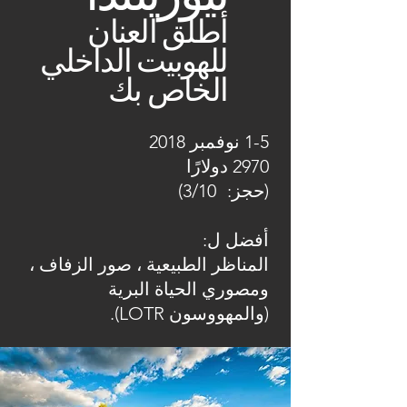
أطلق العنان
للهوبيت الداخلي
الخاص بك
1-5 نوفمبر 2018
2970 دولارًا
(حجز:
3/10)
أفضل ل:
المناظر الطبيعية ، صور الزفاف ،
ومصوري الحياة البرية
(والمهووسون LOTR).