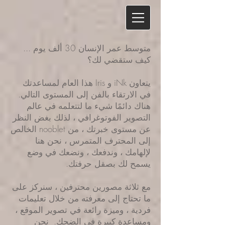
متوسط عمر الإنسان 30 ألف يوم ...
كيف ستقضي لك؟
يتعاون iNk و Iris هذا العام لمساعدتك
في الارتقاء بالفن إلى المستوى التالي.
هناك دائمًا شيء ما لتتعلمه في عالم
التصوير الفوتوغرافي ، لذلك بغض النظر
عن مستوى خبرتك ، من nooblet الخالص
إلى المحترف المتمرس ، نحن هنا
لإلهامك ، وندفعك ، ونضعك في وضع
يسمح لك بصقل حرفتك.
مع ثلاثة مصورين محترفين ، سنركز على
ما تحتاج إلى معرفته من خلال تعليمات
فردية ، وميزة رائعة في تصوير الموقع ،
ومساعدة كبيرة في الضحك. نحن