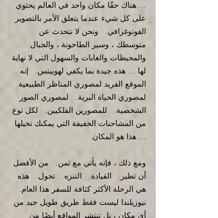
... هناك حقًا مكان واحد في العالم يحتوي
على كل شيء عندما يتعلق الأمر بالتصوير
الفوتوغرافي.
ونحن لا نتحدث عن
متوسطك ، وسير الطاحونة ، والجبال
والمحيطات والغابات والسهول التي لا نهاية
لها ... هذه جيدة بما يكفي لهوبيتس.
إنه
الموقع الفريد لمصوري المناظر الطبيعية.
لمصوري الحياة البرية.
لمصوري الصور
الشخصية.
للمصورين الفلكيين.
لكل نوع
من المشاحنات الخفيفة التي يمكنك تخيلها
... هذا هو المكان.
ومع ذلك ، فإنه يأتي مع ثمن.
من الأفضل
أن تطير.
القيادة.
التنزه.
تجول.
هذه
هي الرحلة الأكثر كثافة للسفر هذا العام.
نيوزيلندا ليست فقط طريق طويل جيد من
أي مكان ، بل تنتشر المواقع أيضًا من