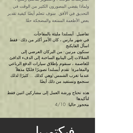
ولماذا يقضي المصورون الكثير من الوقت في
التحديق في الأفق.
سوف تتعلم أيضًا كيفية تقدير
بعض الأطعمة الممتعة والمضحكة حقًا.
تفاصيل:
آيسلندا مليئة بالمفاجآت.
في شهر مارس ، كان الأمر أكثر من ذلك - فقط
اسأل الفايكنج.
سنكون مرنين - من البركان العرضي إلى
الشلالات إلى الينابيع الساخنة إلى الدفء الدافئ
للعاصمة ، سنقوم بإطلاق سيارات الدفع الرباعي
والمغامرة!
تقدم أيسلندا تصويرًا فلكيًا مذهلاً
عندما تغرب الشمس (وهي كذلك ... كثيرًا) لذلك
سنجمع ونستفيد من ذلك أيضًا.
هذه
تحتاج ورشة العمل إلى مشاركين اثنين فقط
لتأكيدها!
محجوز حاليا:
4/10
فيكتوريا