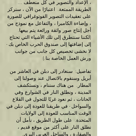
، الإعداد والتصوير في كل منعطف ...
الطريقة الممتعة.
اعتبارًا من الآن ، سنركز
على تعقيدات التصوير الفوتوغرافي للصورة
، وإضاءة الكاميرا ، والتفاعل مع نموذج من
أجل إنتاج صور واثقة ورائعة يتم بيعها.
(لكننا سنتطرق إلى تلك الأشياء التي تحتاج
إلى إضافتها إلى صندوق الحرب الخاص بك -
لا نخشى تخصيص كل جانب من جوانب
ورش العمل الخاصة بنا.)
تفاصيل:
سنغادر إلى دبلن في العاشر من
أبريل وسنقوم بالاتصال عند وصولنا إلى
المطار.
من هناك سننام ، ونستكشف
المدينة ، ونطلق النار في الشوارع وفي
الحانات ، ثم نعود غربًا للتجول في القلاع
والسواحل - في طريقنا للعودة إلى دبلن في
الوقت المناسب للعودة إلى الولايات
المتحدة.
على طول الطريق ، نأمل أن
نطلق النار على أكثر من موقع قديم ،
والصقارة ، والساحل الغربي البري.