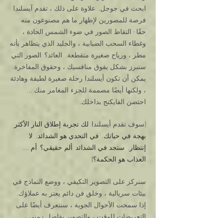
ابحث في جوجل.
علاوة على ذلك ، تقدم آيسلندا
فرصة للمصورين لإظهار ما هم مصنوعون منه
حقًا - التقاط الصور في ضوء الشمس الحادة ،
وغطاء السحب الضبابية ، والجليد الذي يتظاهر بأنه
مطر ، ورياح صغيرة متقطعة.
العائد؟
الصور التي
ستبرز بشكل يفوق منافسيك ، وحقوق المفاخرة.
يمكن أن تكون أيسلندا رحلة صغيرة لطيفة وهادئة
، ولكنها أيضًا مصممة للجزء المغامر منك ...
احتضن الفايكنج بداخلك.
(سوف تقدم أيسلندا
لك تجربة إطلاق النار الأكثر
بهجة في حياتك.
في التحدي هو الشدائد.
لا
إنتظار.
ستجد في الشدائد
ألم حقيقي؟
أم ...
العذاب هو الحكمة؟)
سنركز على التصوير التكيفي ، ووضع النماذج في
بيئات سريالية ، وخلق فن دائم يعتز به عملاؤك.
إذا سمحت الأحوال الجوية ، سنتعرف أيضًا على
التعريضات للوقت ، والتصوير بفاصل زمني ،