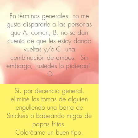
En términos generales, no me
gusta dispararle a las personas
que A. comen, B. no se dan
cuenta de que les estoy dando
vueltas y/o C. una
combinación de ambos. Sin
embargo, ¡ustedes lo pidieron!
:D
Sí, por decencia general,
eliminé las tomas de alguien
engullendo una barra de
Snickers o babeando migas de
papas fritas.
Coloréame un buen tipo.