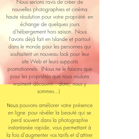
Nous serions ravis de créer de
nouvelles photographies et cinéma
haute résolution pour votre propriété
en
échange de quelques jours
d'hébergement hors saison.
Nous
l'avons déjà fait en Islande et partout
dans le monde pour les personnes qui
souhaitent un nouveau look pour leur
site Web et leurs supports
promotionnels.
(Nous ne le faisons que
pour les propriétés que nous voulons
vraiment découvrir... donc, nous y
sommes...)
pouvons améliorer votre présence
Nous
en ligne
pour révéler la beauté qui se
perd souvent dans la photographie
instantanée rapide, vous permettant à
la fois d'augmenter vos tarifs et d'attirer