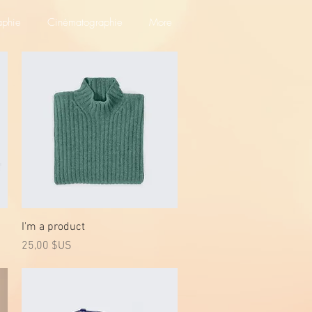
aphie
Cinématographie
More
Aperçu rapide
I'm a product
Prix
25,00 $US