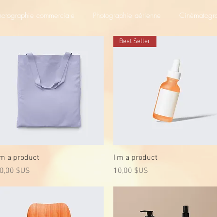
hotographie commerciale
Photographie aérienne
Cinématogr
Best Seller
Aperçu rapide
Aperçu rapide
'm a product
I'm a product
rix
Prix
0,00 $US
10,00 $US