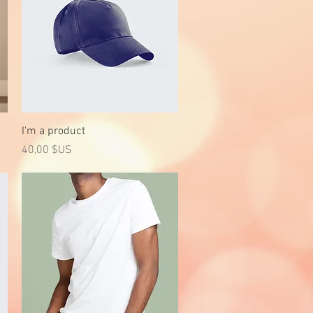
Aperçu rapide
I'm a product
Prix
40,00 $US