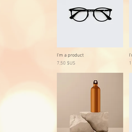
Aperçu rapide
I'm a product
I
Prix
P
7,50 $US
1