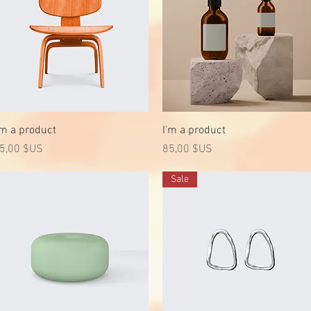
Aperçu rapide
Aperçu rapide
'm a product
I'm a product
rix
Prix
5,00 $US
85,00 $US
Sale