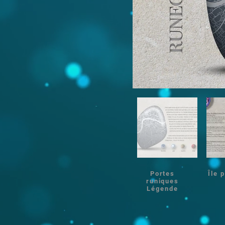
Portes
Île 
runiques
Légende