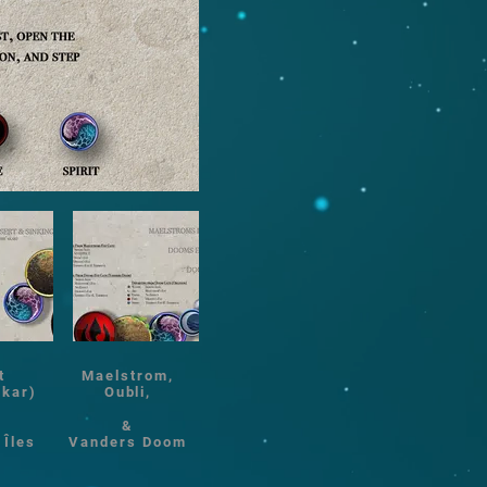
t
Maelstrom,
akar)
Oubli,
&
Îles
Vanders Doom