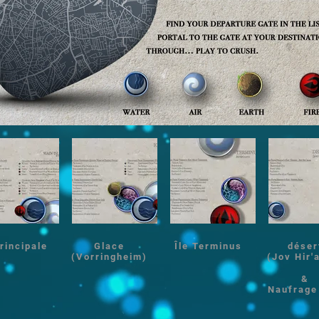
principale
Glace
Île Terminus
déser
(Vorringheim)
(Jov Hir'
&
Naufrage