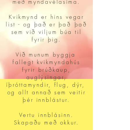
með myndavélasíma.
Kvikmynd er hins vegar
list - og það er það
það
sem við viljum búa til
fyrir þig.
Við munum byggja
fallegt kvikmyndahús
fyrir brúðkaup,
auglýsingar,
íþróttamyndir, flug, dýr,
og allt annað sem veitir
þér innblástur.
Vertu innblásinn.
Skapaðu með okkur.