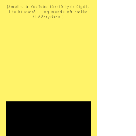
(Smelltu á YouTube táknið fyrir útgáfu
í fullri stærð... og mundu að hækka
hljóðstyrkinn.)