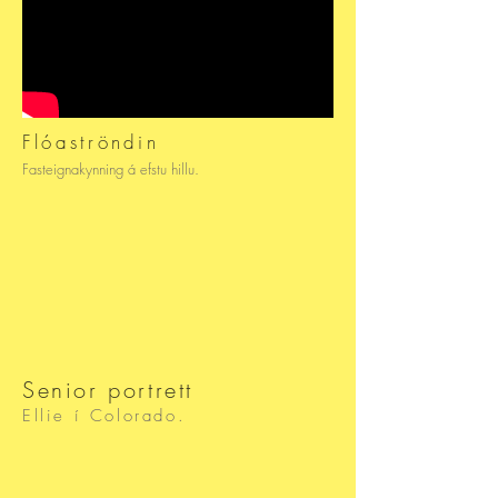
Flóaströndin
Fasteignakynning á efstu hillu.
Senior portrett
Ellie í Colorado.