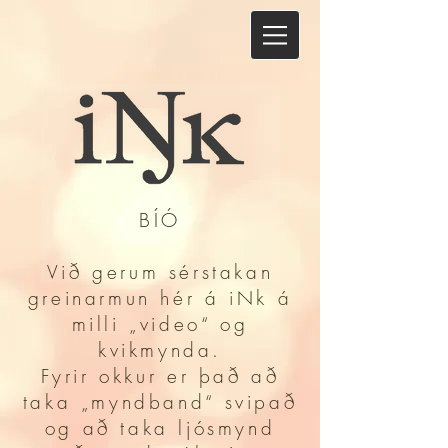
BÍÓ
Við gerum sérstakan
greinarmun hér á iNk á
milli „video“ og
kvikmynda.
Fyrir okkur er það að
taka „myndband“ svipað
og að taka ljósmynd