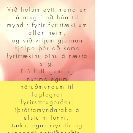
Við höfum eytt meira en
áratug í að búa til
myndir fyrir fyrirtæki um
allan heim,
og við viljum gjarnan
hjálpa þér að koma
fyrirtækinu þínu á næsta
stig.
Frá fallegum og
nútímalegum
höfuðmyndum til
faglegrar
fyrirsætugerðar;
íþróttamyndataka á
efstu hillunni,
tæknilegar myndir og