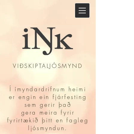
VIÐSKIPTALJÓSMYND
Í ímyndardrifnum heimi
er engin ein fjárfesting
sem gerir það
gera meira fyrir
fyrirtækið þitt en fagleg
ljósmyndun.