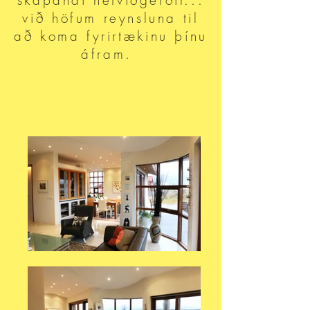
skapandi netviðgerðir...
við höfum reynsluna til
að koma fyrirtækinu þínu
áfram.