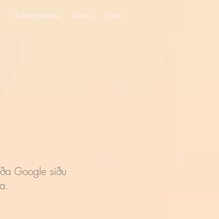
a
Kvikmyndataka
About
More
a Google síðu
a.