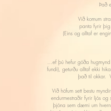
Það e
Við komum strax
panta fyrir þi
(Eins og alltaf er engi
...ef þú hefur góða hugmynd um
fundi), geturðu alltaf ekki h
það til okkar.
Við höfum sett bestu myndir
endurmestraðir fyrir ljós og 
þjóna sem dæmi um hvernig 