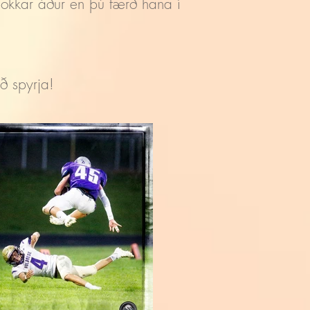
st okkar áður en þú færð hana í
að spyrja!