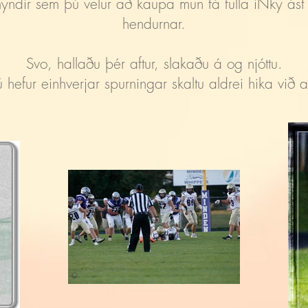
ar myndir sem þú velur að kaupa mun fá fulla iNky á
hendurnar.
Svo, hallaðu þér aftur, slakaðu á og njóttu.
hefur einhverjar spurningar skaltu aldrei hika við 