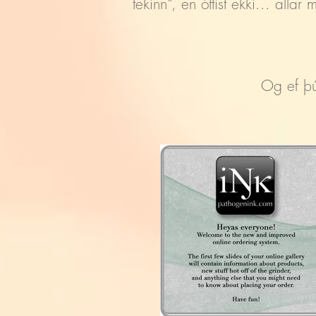
tekinn“, en óttist ekki... all
Og ef þú 