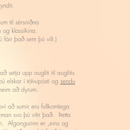
yndir.
um til sérsniðna
 og klassíkina.
ú fáir það sem þú vilt.)
 setja upp augliti til auglitis
ú elskar í tölvupósti og
sendu
 heim að dyrum.
því að sumir eru fullkomlega
framan svo þú vitir það. Þetta
in. Afgangurinn er „eins og