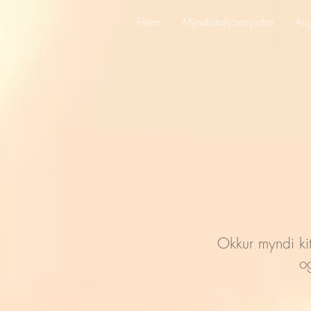
Heim
Myndlistarljósmyndun
Aug
Okkur myndi kit
o