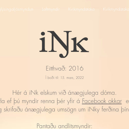
lýsingaljósmyndun
Loftmyndir
Kvikmyndataka
Kvikmyndatak
Eitthvað: 2016
Í boði til: 15. mars, 2022
Hér á iNk elskum við ánægjulega dóma.
la ef þú myndir renna þér yfir á
Facebook okkar
eð
g skrifaðu ánægjulega umsögn um iNky ferðina þín
Pantaðu andlitsmyndir: