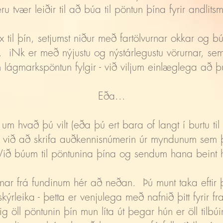
ru tvær leiðir til að búa til pöntun þína fyrir andlitsm
 til þín, setjumst niður með fartölvurnar okkar og bú
g. iNk er með nýjustu og nýstárlegustu vörurnar, sem
n lágmarkspöntun fylgir - við viljum einlæglega að þ
Eða...
 hvað þú vilt (eða þú ert bara of langt í burtu til að
ika við að skrifa auðkennisnúmerin úr myndunum sem þ
 Við búum til pöntunina þína og sendum hana beint
nar frá fundinum hér að neðan. Þú munt taka eftir 
skýrleika - þetta er venjulega með nafnið þitt fyrir 
öll pöntunin þín mun líta út þegar hún er öll tilbú