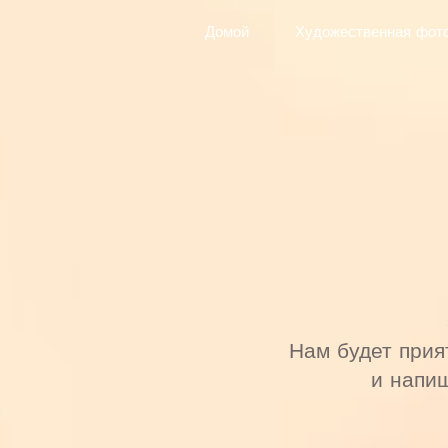
Домой
Художественная фот
Нам будет прия
и напиш