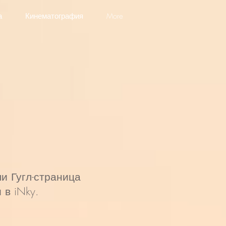
а
Кинематография
More
.
 Гугл-страница
 в iNky.