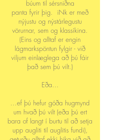
búum til sérsniðna
panta fyrir þig. iNk er með
nýjustu og nýstárlegustu
vörurnar, sem og klassíkina.
(Eins og alltaf er engin
lágmarkspöntun fylgir - við
viljum einlæglega að þú fáir
það sem þú vilt.)
Eða...
...ef þú hefur góða hugmynd
um hvað þú vilt (eða þú ert
bara of langt í burtu til að setja
upp augliti til auglitis fundi),
geturðu alltaf ekki hika við að