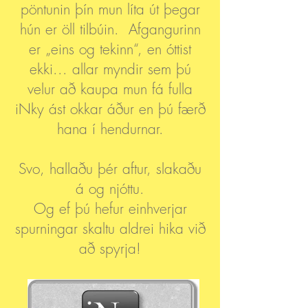
pöntunin þín mun líta út þegar
hún er öll tilbúin. Afgangurinn
er „eins og tekinn“, en óttist
ekki... allar myndir sem þú
velur að kaupa mun fá fulla
iNky ást okkar áður en þú færð
hana í hendurnar.
Svo, hallaðu þér aftur, slakaðu
á og njóttu.
Og ef þú hefur einhverjar
spurningar skaltu aldrei hika við
að spyrja!