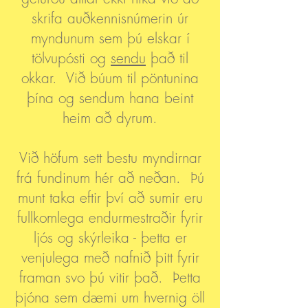
skrifa auðkennisnúmerin úr
myndunum sem þú elskar í
tölvupósti og
sendu
það til
okkar. Við búum til pöntunina
þína og sendum hana beint
heim að dyrum.
Við höfum sett bestu myndirnar
frá fundinum hér að neðan. Þú
munt taka eftir því að sumir eru
fullkomlega endurmestraðir fyrir
ljós og skýrleika - þetta er
venjulega með nafnið þitt fyrir
framan svo þú vitir það. Þetta
þjóna sem dæmi um hvernig öll