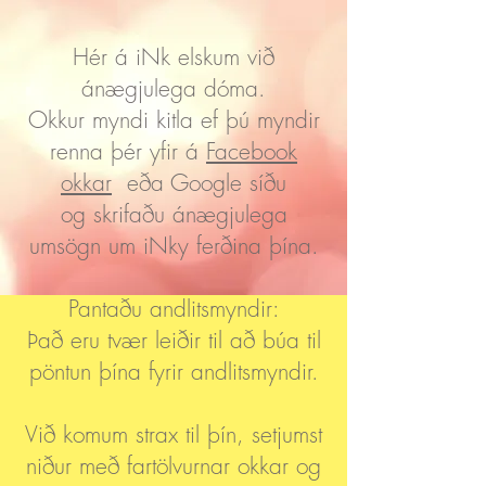
Hér á iNk elskum við
ánægjulega dóma.
Okkur myndi kitla ef þú myndir
renna þér yfir á
Facebook
okkar
eða Google síðu
og skrifaðu ánægjulega
umsögn um iNky ferðina þína.
Pantaðu andlitsmyndir:
Það eru tvær leiðir til að búa til
pöntun þína fyrir andlitsmyndir.
Við komum strax til þín, setjumst
niður með fartölvurnar okkar og