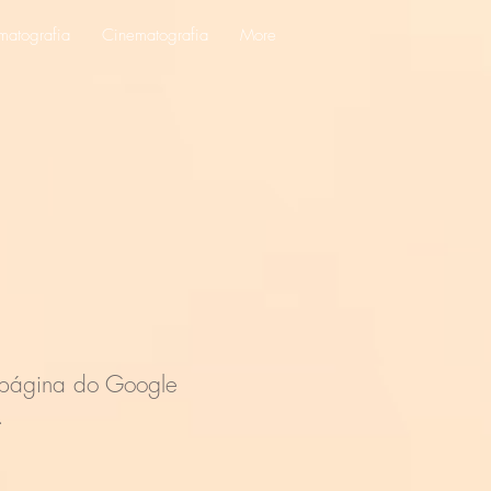
matografia
Cinematografia
More
ágina do Google
.