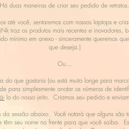
Há duas maneiras de criar seu pedido de retratos
os até você, sentaremos com nossos laptops e cri
Nk traz os produtos mais recentes e inovadores, b
do mínimo em anexo - sinceramente queremos que
que deseja.)
Ou...
a do que gostaria (ou está muito longe para marc
ade para simplesmente anotar os números de ident
á-
lo do nosso jeito. Criamos seu pedido e enviam
s da sessão abaixo. Você notará que alguns são t
nte têm seu nome na frente para que você saiba. 