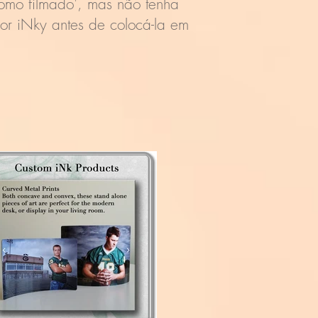
como filmado', mas não tenha
r iNky antes de colocá-la em
!