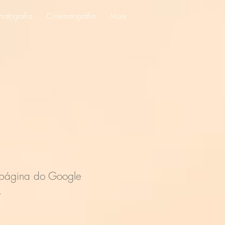
matografia
Cinematografia
More
ágina do Google
.