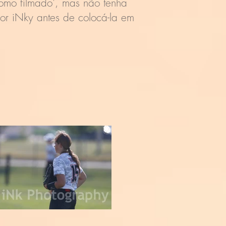
como filmado', mas não tenha
r iNky antes de colocá-la em
!