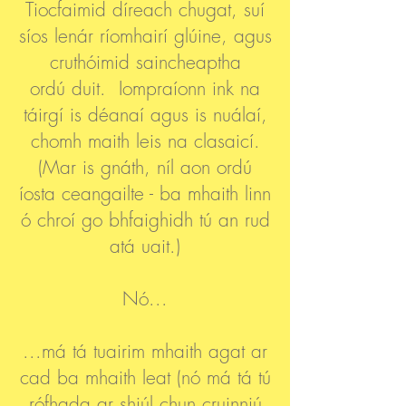
Tiocfaimid díreach chugat, suí
síos lenár ríomhairí glúine, agus
cruthóimid saincheaptha
ordú duit. Iompraíonn ink na
táirgí is déanaí agus is nuálaí,
chomh maith leis na clasaicí.
(Mar is gnáth, níl aon ordú
íosta ceangailte - ba mhaith linn
ó chroí go bhfaighidh tú an rud
atá uait.)
Nó...
...má tá tuairim mhaith agat ar
cad ba mhaith leat (nó má tá tú
rófhada ar shiúl chun cruinniú