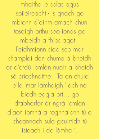
mhaithe le solas agus
soiléireacht - is gnách go
mbíonn d'ainm amach chun
tosaigh orthu seo ionas go
mbeidh a fhios agat.
Feidhmíonn siad seo mar
shamplaí den chuma a bheidh
ar d’ordú iomlán nuair a bheidh
sé críochnaithe. Tá an chuid
eile ‘mar lámhaigh,’ ach ná
bíodh eagla ort… go
dtabharfar ár ngrá iomlán
d’aon íomhá a roghnaíonn tú a
cheannach sula gcuirfidh tú
isteach i do lámha í.