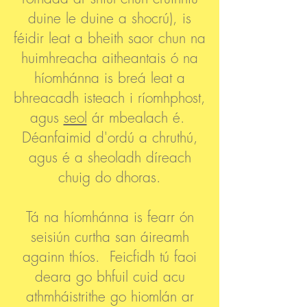
duine le duine a shocrú), is
féidir leat a bheith saor chun na
huimhreacha aitheantais ó na
híomhánna is breá leat a
bhreacadh isteach i ríomhphost,
agus
seol
ár mbealach é.
Déanfaimid d'ordú a chruthú,
agus é a sheoladh díreach
chuig do dhoras.
Tá na híomhánna is fearr ón
seisiún curtha san áireamh
againn thíos. Feicfidh tú faoi
deara go bhfuil cuid acu
athmháistrithe go hiomlán ar