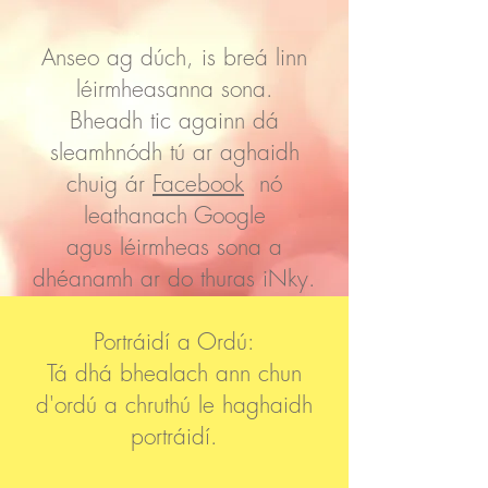
Anseo ag dúch, is breá linn
léirmheasanna sona.
Bheadh tic againn dá
sleamhnódh tú ar aghaidh
chuig ár
Facebook
nó
leathanach Google
agus léirmheas sona a
dhéanamh ar do thuras iNky.
Portráidí a Ordú:
Tá dhá bhealach ann chun
d'ordú a chruthú le haghaidh
portráidí.