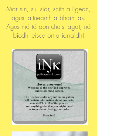
Mar sin, suí siar, scíth a ligean,
agus taitneamh a bhaint as.
Agus má tá aon cheist agat, ná
bíodh leisce ort a iarraidh!