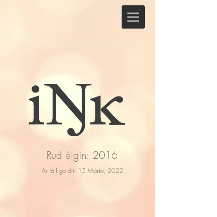
Rud éigin: 2016
Ar fáil go dtí: 15 Márta, 2022