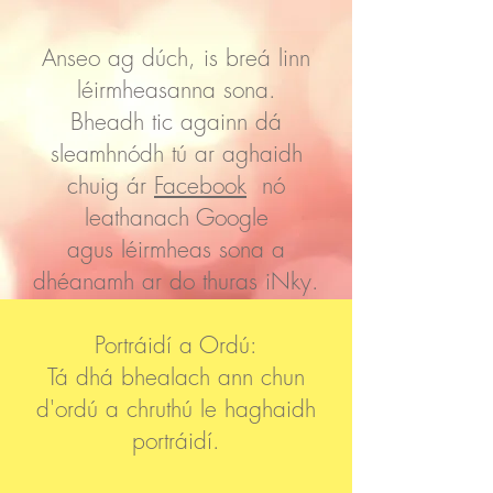
Anseo ag dúch, is breá linn
léirmheasanna sona.
Bheadh tic againn dá
sleamhnódh tú ar aghaidh
chuig ár
Facebook
nó
leathanach Google
agus léirmheas sona a
dhéanamh ar do thuras iNky.
Portráidí a Ordú:
Tá dhá bhealach ann chun
d'ordú a chruthú le haghaidh
portráidí.