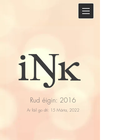
Rud éigin: 2016
Ar fáil go dtí: 15 Márta, 2022