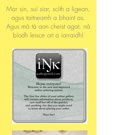
Mar sin, suí siar, scíth a ligean,
agus taitneamh a bhaint as.
Agus má tá aon cheist agat, ná
bíodh leisce ort a iarraidh!