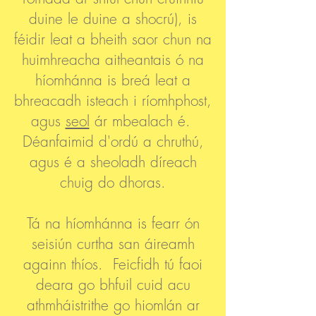
duine le duine a shocrú), is
féidir leat a bheith saor chun na
huimhreacha aitheantais ó na
híomhánna is breá leat a
bhreacadh isteach i ríomhphost,
agus
seol
ár mbealach é.
Déanfaimid d'ordú a chruthú,
agus é a sheoladh díreach
chuig do dhoras.
Tá na híomhánna is fearr ón
seisiún curtha san áireamh
againn thíos. Feicfidh tú faoi
deara go bhfuil cuid acu
athmháistrithe go hiomlán ar