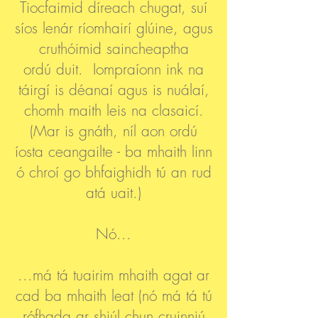
Tiocfaimid díreach chugat, suí
síos lenár ríomhairí glúine, agus
cruthóimid saincheaptha
ordú duit. Iompraíonn ink na
táirgí is déanaí agus is nuálaí,
chomh maith leis na clasaicí.
(Mar is gnáth, níl aon ordú
íosta ceangailte - ba mhaith linn
ó chroí go bhfaighidh tú an rud
atá uait.)
Nó...
...má tá tuairim mhaith agat ar
cad ba mhaith leat (nó má tá tú
rófhada ar shiúl chun cruinniú