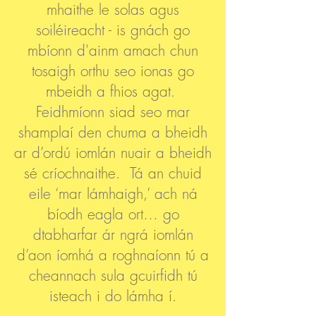
mhaithe le solas agus
soiléireacht - is gnách go
mbíonn d'ainm amach chun
tosaigh orthu seo ionas go
mbeidh a fhios agat.
Feidhmíonn siad seo mar
shamplaí den chuma a bheidh
ar d’ordú iomlán nuair a bheidh
sé críochnaithe. Tá an chuid
eile ‘mar lámhaigh,’ ach ná
bíodh eagla ort… go
dtabharfar ár ngrá iomlán
d’aon íomhá a roghnaíonn tú a
cheannach sula gcuirfidh tú
isteach i do lámha í.