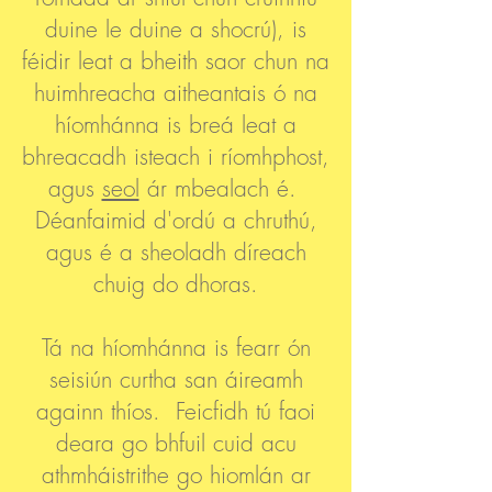
duine le duine a shocrú), is
féidir leat a bheith saor chun na
huimhreacha aitheantais ó na
híomhánna is breá leat a
bhreacadh isteach i ríomhphost,
agus
seol
ár mbealach é.
Déanfaimid d'ordú a chruthú,
agus é a sheoladh díreach
chuig do dhoras.
Tá na híomhánna is fearr ón
seisiún curtha san áireamh
againn thíos. Feicfidh tú faoi
deara go bhfuil cuid acu
athmháistrithe go hiomlán ar