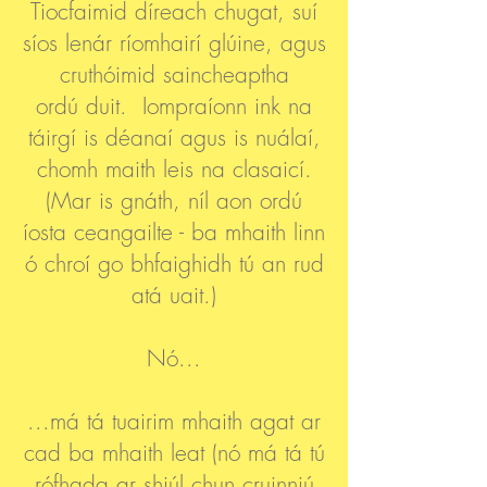
Tiocfaimid díreach chugat, suí
síos lenár ríomhairí glúine, agus
cruthóimid saincheaptha
ordú duit. Iompraíonn ink na
táirgí is déanaí agus is nuálaí,
chomh maith leis na clasaicí.
(Mar is gnáth, níl aon ordú
íosta ceangailte - ba mhaith linn
ó chroí go bhfaighidh tú an rud
atá uait.)
Nó...
...má tá tuairim mhaith agat ar
cad ba mhaith leat (nó má tá tú
rófhada ar shiúl chun cruinniú