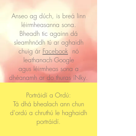
Anseo ag dúch, is breá linn
léirmheasanna sona.
Bheadh tic againn dá
sleamhnódh tú ar aghaidh
chuig ár
Facebook
nó
leathanach Google
agus léirmheas sona a
dhéanamh ar do thuras iNky.
Portráidí a Ordú:
Tá dhá bhealach ann chun
d'ordú a chruthú le haghaidh
portráidí.