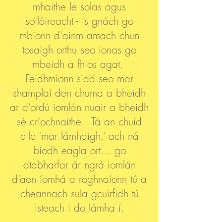
mhaithe le solas agus
soiléireacht - is gnách go
mbíonn d'ainm amach chun
tosaigh orthu seo ionas go
mbeidh a fhios agat.
Feidhmíonn siad seo mar
shamplaí den chuma a bheidh
ar d’ordú iomlán nuair a bheidh
sé críochnaithe. Tá an chuid
eile ‘mar lámhaigh,’ ach ná
bíodh eagla ort… go
dtabharfar ár ngrá iomlán
d’aon íomhá a roghnaíonn tú a
cheannach sula gcuirfidh tú
isteach i do lámha í.