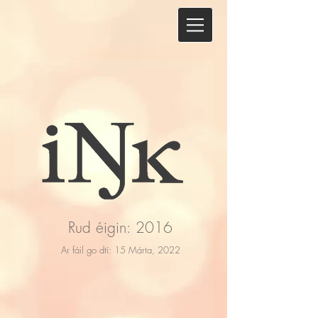
Rud éigin: 2016
Ar fáil go dtí: 15 Márta, 2022