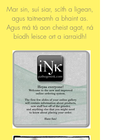
Mar sin, suí siar, scíth a ligean,
agus taitneamh a bhaint as.
Agus má tá aon cheist agat, ná
bíodh leisce ort a iarraidh!