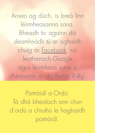
Anseo ag dúch, is breá linn
léirmheasanna sona.
Bheadh tic againn dá
sleamhnódh tú ar aghaidh
chuig ár
Facebook
nó
leathanach Google
agus léirmheas sona a
dhéanamh ar do thuras iNky.
Portráidí a Ordú:
Tá dhá bhealach ann chun
d'ordú a chruthú le haghaidh
portráidí.