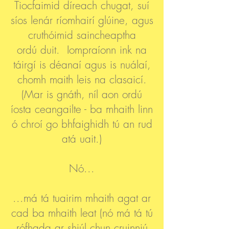
Tiocfaimid díreach chugat, suí
síos lenár ríomhairí glúine, agus
cruthóimid saincheaptha
ordú duit. Iompraíonn ink na
táirgí is déanaí agus is nuálaí,
chomh maith leis na clasaicí.
(Mar is gnáth, níl aon ordú
íosta ceangailte - ba mhaith linn
ó chroí go bhfaighidh tú an rud
atá uait.)
Nó...
...má tá tuairim mhaith agat ar
cad ba mhaith leat (nó má tá tú
rófhada ar shiúl chun cruinniú