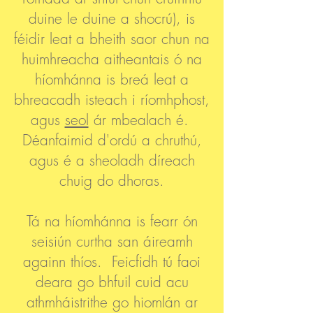
duine le duine a shocrú), is
féidir leat a bheith saor chun na
huimhreacha aitheantais ó na
híomhánna is breá leat a
bhreacadh isteach i ríomhphost,
agus
seol
ár mbealach é.
Déanfaimid d'ordú a chruthú,
agus é a sheoladh díreach
chuig do dhoras.
Tá na híomhánna is fearr ón
seisiún curtha san áireamh
againn thíos. Feicfidh tú faoi
deara go bhfuil cuid acu
athmháistrithe go hiomlán ar