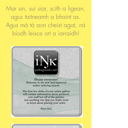
Mar sin, suí siar, scíth a ligean,
agus taitneamh a bhaint as.
Agus má tá aon cheist agat, ná
bíodh leisce ort a iarraidh!