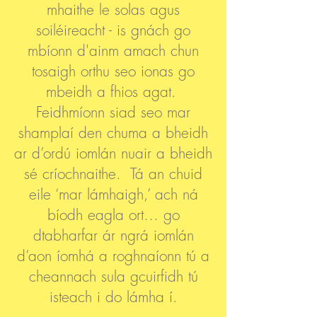
mhaithe le solas agus
soiléireacht - is gnách go
mbíonn d'ainm amach chun
tosaigh orthu seo ionas go
mbeidh a fhios agat.
Feidhmíonn siad seo mar
shamplaí den chuma a bheidh
ar d’ordú iomlán nuair a bheidh
sé críochnaithe. Tá an chuid
eile ‘mar lámhaigh,’ ach ná
bíodh eagla ort… go
dtabharfar ár ngrá iomlán
d’aon íomhá a roghnaíonn tú a
cheannach sula gcuirfidh tú
isteach i do lámha í.