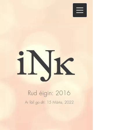
Rud éigin: 2016
Ar fáil go dtí: 15 Márta, 2022